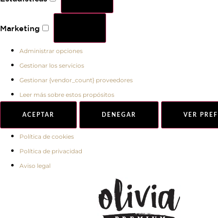
Marketing
Administrar opciones
Gestionar los servicios
Gestionar {vendor_count} proveedores
Leer más sobre estos propósitos
ACEPTAR
DENEGAR
VER PRE
Política de cookies
Política de privacidad
Aviso legal