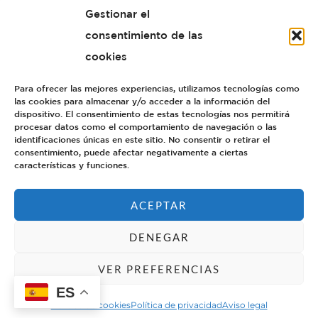
Gestionar el
consentimiento de las
cookies
Para ofrecer las mejores experiencias, utilizamos tecnologías como
las cookies para almacenar y/o acceder a la información del
dispositivo. El consentimiento de estas tecnologías nos permitirá
procesar datos como el comportamiento de navegación o las
identificaciones únicas en este sitio. No consentir o retirar el
consentimiento, puede afectar negativamente a ciertas
características y funciones.
ACEPTAR
POLÍTICA PRIVACIDAD
AVISO LEGAL
© 2024 OLIVIA SPIRITS. TODOS LOS DERECHOS
DENEGAR
RESERVADOS.
NO LO COMPARTA CON NADIE MENOR DE LA EDAD LEGAL PARA
VER PREFERENCIAS
0
COMPRAR ALCOHOL. BEBA RESPONSABLEMENTE.
ES
Política de cookies
Política de privacidad
Aviso legal